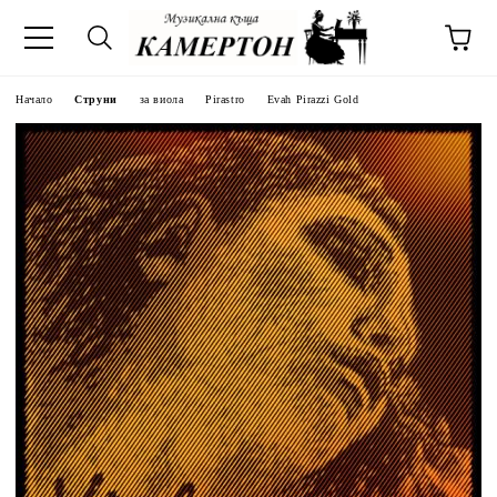
Начало
Струни
за виола
Pirastro
Evah Pirazzi Gold