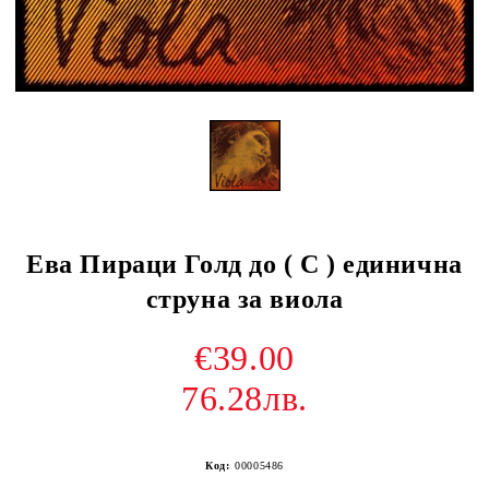
Ева Пираци Голд до ( C ) единична
струна за виола
€39.00
76.28лв.
Код:
00005486