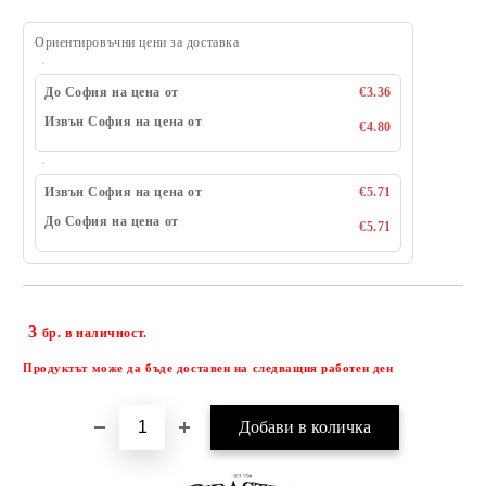
Ориентировъчни цени за доставка
До София на цена от
€3.36
Извън София на цена от
€4.80
Извън София на цена от
€5.71
До София на цена от
€5.71
3
Добави в желани
бр. в наличност.
Продуктът може да бъде доставен на следващия работен ден