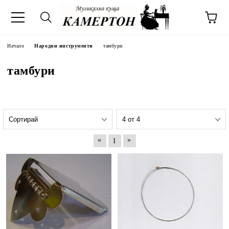
Начало
Народни инструменти
тамбури
тамбури
«
»
1