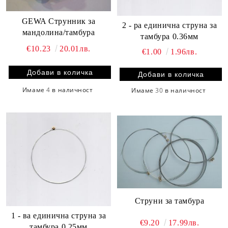
GEWA Струнник за
2 - ра единична струна за
мандолина/тамбура
тамбура 0.36мм
€10.23
20.01лв.
€1.00
1.96лв.
Имаме
4
в наличност
Имаме
30
в наличност
Струни за тамбура
1 - ва единична струна за
€9.20
17.99лв.
тамбура 0.25мм