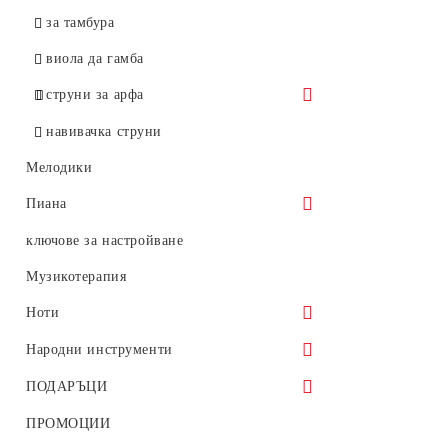
Flexocor Deluxe
за тамбура
Original Flat Chrome
виола да гамба
Obligato
струни за арфа
Passione
Nycor
навивачка струни
Permanent
Мелодики
Perpetual
Пиана
акустични пиана
ключове за настройване
дигитални пиана
Музикотерапия
рояли
Ноти
Столчета за пиано
големи партитури
Народни инструменти
Стойки за пиана и синтезатори
партитури оперни
тамбури
ПОДАРЪЦИ
сустейн педал
клавири опери и оперети
моливи
ПРОМОЦИИ