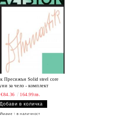
к Пресижън Solid steel core
уни за чело - комплект
€84.36
164.99лв.
Имаме
в наличност
1