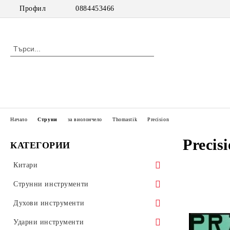
Профил
0884453466
Начало
Струни
за виолончело
Thomastik
Precision
Precis
КАТЕГОРИИ
Китари
класически китари
Струнни инструменти
класически китари с pick up
цигулки
Духови инструменти
акустични китари
виоли
дървени духови инструменти
Ударни инструменти