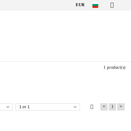
EUR
1 product(s)
«
»
1