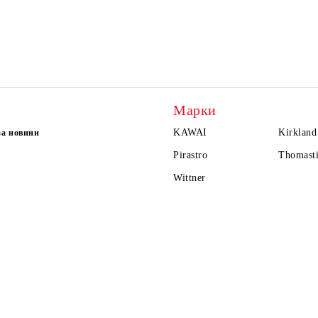
Марки
KAWAI
Kirkland
за новини
Pirastro
Thomasti
Wittner