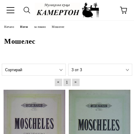
Начало
Ноти
за пиано
Мошелес
Мошелес
«
»
1