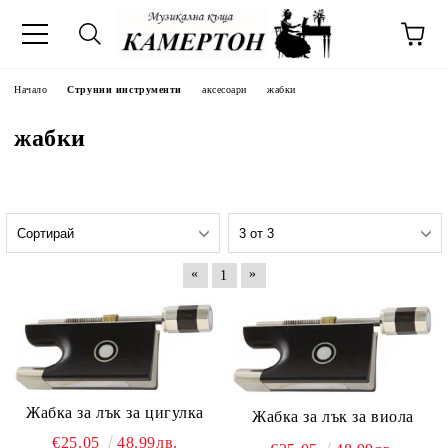
Начало
Струнни инструменти
аксесоари
жабки
жабки
«
»
1
Жабка за лък за цигулка
Жабка за лък за виола
€25.05
48.99лв.