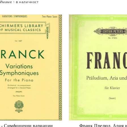
Имаме
в наличност
1
 - Симфонични вариации
Франк Прелюд, Ария 