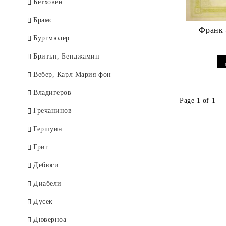
Стравински
The music tree
Бетховен
Сук, Йозеф
A DOZEN A DAY
Брамс
Франк 
Франк, Цезар
ALFRED
Бургмюлер
Хайдн
музикална теория
Бритън, Бенджамин
Чайковски
Suzuki
Вебер, Карл Мария фон
Шостакович
JOHN THOMPSON
Владигеров
Page 1 of 1
Шуберт
Piano time
Гречанинов
Шуман
Music Theory For Young
Гершуин
Children
Щраус, Рихард
Григ
Piano Time Jazz
Яначек, Леош
Дебюси
Диабели
Дусек
Дюверноа