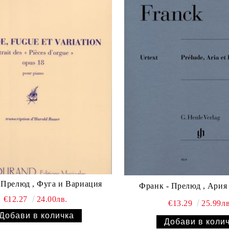
 Прелюд , Фуга и Вариация
Франк - Прелюд , Ария
€12.27
24.00лв.
€13.29
25.99лв