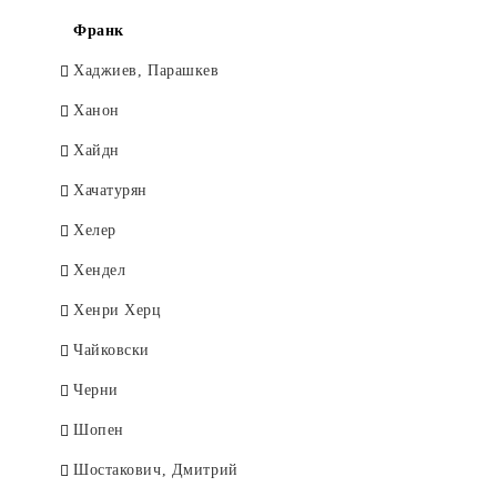
Франк
Хаджиев, Парашкев
Ханон
Хайдн
Хачатурян
Хелер
Хендел
Хенри Херц
Чайковски
Черни
Шопен
Шостакович, Дмитрий