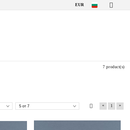
EUR
7 product(s)
«
»
1