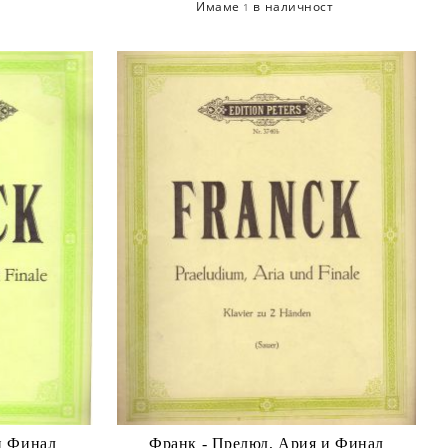
Имаме
в наличност
1
и Финал
Франк - Прелюд, Ария и Финал