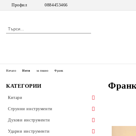
Профил
0884453466
Начало
Ноти
за пиано
Франк
Фран
КАТЕГОРИИ
Китари
класически китари
Струнни инструменти
класически китари с pick up
цигулки
Духови инструменти
акустични китари
виоли
дървени духови инструменти
Ударни инструменти