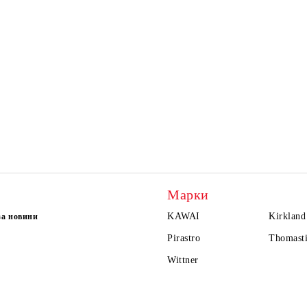
Марки
KAWAI
Kirkland
за новини
Pirastro
Thomasti
Wittner