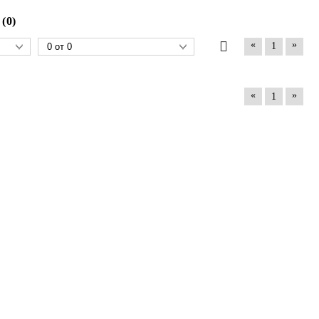
 (0)
«
»
1
«
»
1