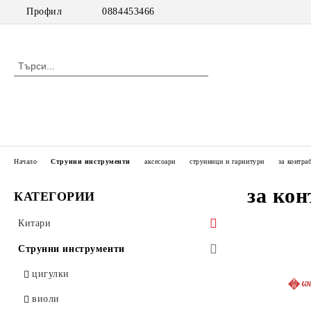
Профил
0884453466
Начало
Струнни инструменти
аксесоари
струнници и гарнитури
за контра
за кон
КАТЕГОРИИ
Китари
класически китари
Струнни инструменти
класически китари с pick up
цигулки
акустични китари
виоли