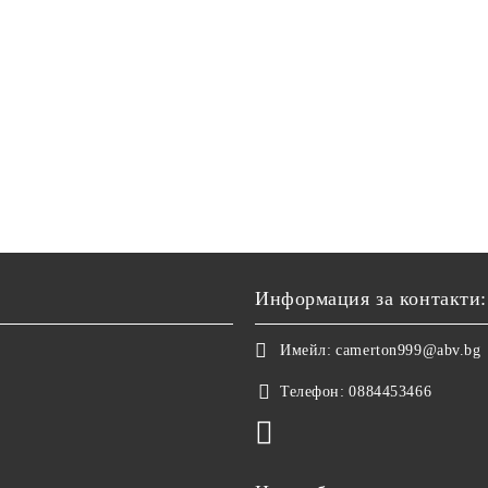
Информация за контакти:
Имейл:
camerton999@abv.bg
Телефон:
0884453466