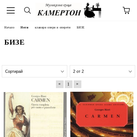
Начало
Ноти
клавири опери и оперети
БИЗЕ
БИЗЕ
«
»
1