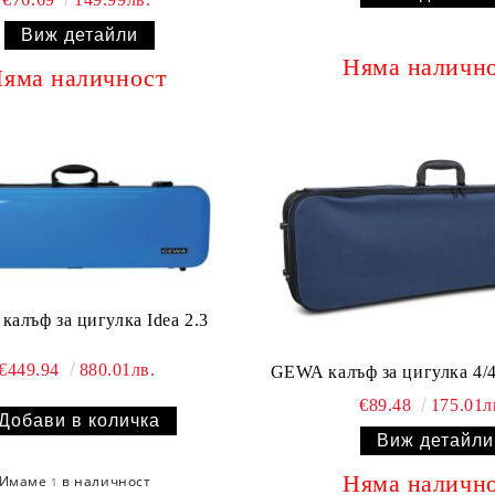
Виж детайли
Няма наличн
яма наличност
GEWA калъф за цигулка Idea 2.3
€449.94
880.01лв.
GEWA калъф за цигулка
€89.48
175.01л
Виж детайли
Няма наличн
Имаме
в наличност
1