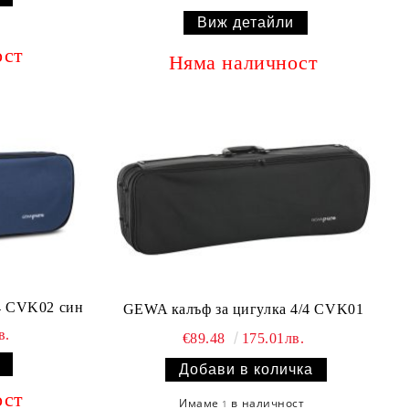
Виж детайли
ост
Няма наличност
 4/4 CVK02 син
GEWA калъф за цигулка 4/4 CVK01
в.
€89.48
175.01лв.
ост
Имаме
в наличност
1