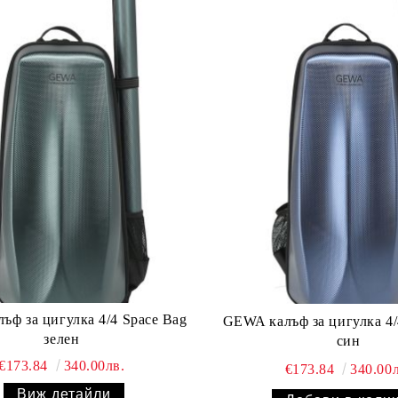
GEWA калъф за цигулка 4/4 Space Bag
зелен
син
€173.84
340.00лв.
€173.84
340.00л
Виж детайли