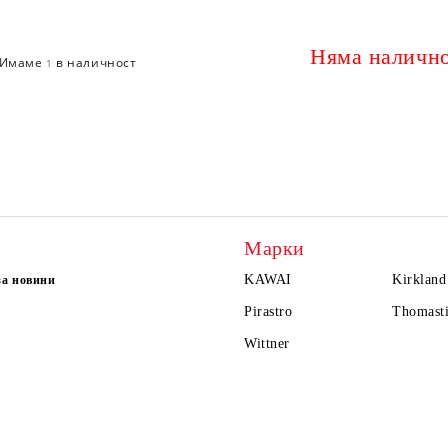
Няма наличн
Имаме
в наличност
1
Марки
KAWAI
Kirkland
за новини
Pirastro
Thomasti
Wittner