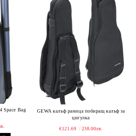
GEWA калъф раница побиращ калъф за
цигулка
в.
€121.69
238.00лв.