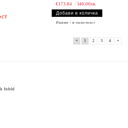
€173.84
340.00лв.
ост
Имаме
в наличност
1
«
»
1
2
3
4
k Infeld