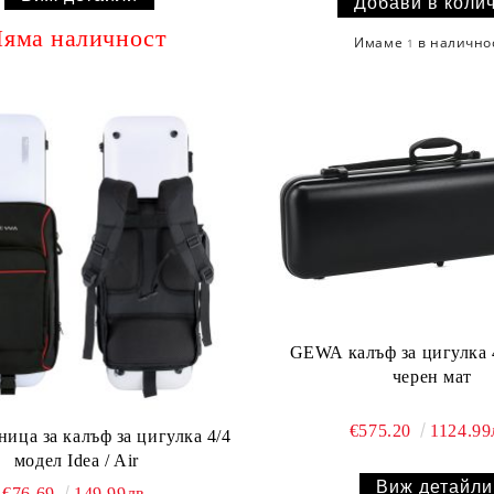
яма наличност
Имаме
в налично
1
GEWA калъф за цигулка 4/4 Air 2.1
черен мат
€575.20
1124.99
модел Idea / Air
Виж детайли
€76.69
149.99лв.