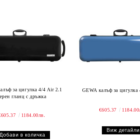
GEWA калъф за цигулка
ерен гланц с дръжка
€605.37
1184.00
€605.37
1184.00лв.
Виж детайли