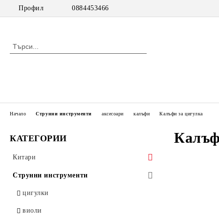
Профил
0884453466
Начало
Струнни инструменти
аксесоари
калъфи
Калъфи за цигулка
Калъф
КАТЕГОРИИ
Китари
класически китари
Струнни инструменти
класически китари с pick up
цигулки
акустични китари
виоли