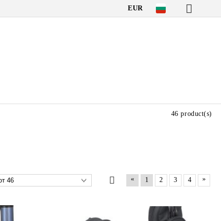
EUR
46 product(s)
«
»
1
2
3
4