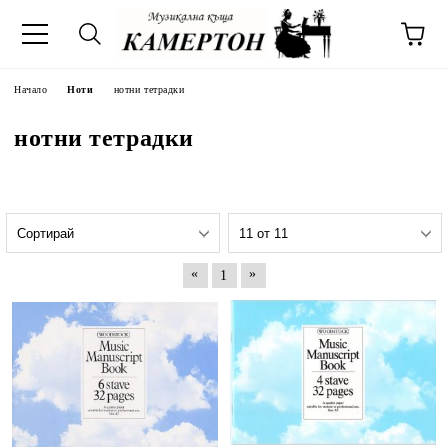
Начало
Ноти
нотни тетрадки
нотни тетрадки
«
»
1