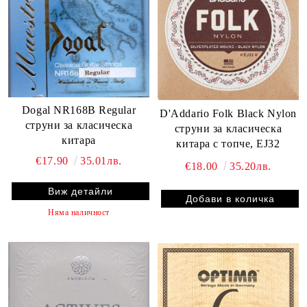
Dogal NR168B Regular
D'Addario Folk Black Nylon
струни за класическа
струни за класическа
китара
китара с топче, EJ32
€17.90
35.01лв.
€18.00
35.20лв.
Виж детайли
Няма наличност