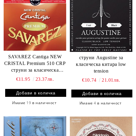
SAVAREZ Cantiga NEW
струни Augustine за
CRISTAL Premium 510 CRP
класическа китара low
струни за класическа
tension
китара normal tension
€11.95
23.37лв.
€10.74
21.01лв.
Имаме
19
в наличност
Имаме
4
в наличност