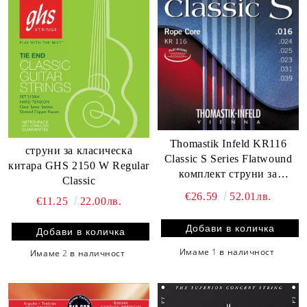
Thomastik Infeld KR116
струни за класическа
Classic S Series Flatwound
китара GHS 2150 W Regular
комплект струни за
Classic
класическа китара
€26.59
52.01лв.
€11.25
22.00лв.
Имаме
1
в наличност
Имаме
2
в наличност