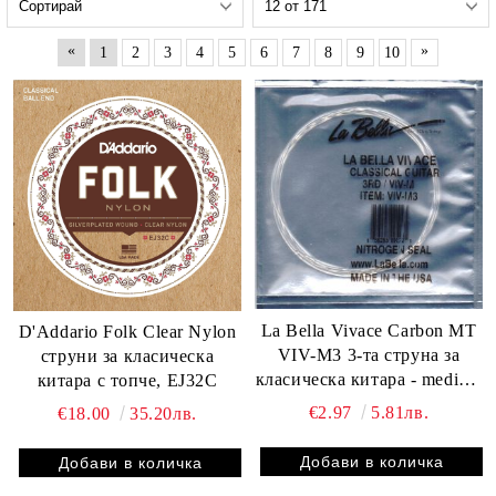
«
»
1
2
3
4
5
6
7
8
9
10
La Bella Vivace Carbon MT
D'Addario Folk Clear Nylon
VIV-M3 3-та струна за
струни за класическа
класическа китара - medium
китара с топче, EJ32C
tension
€2.97
5.81лв.
€18.00
35.20лв.