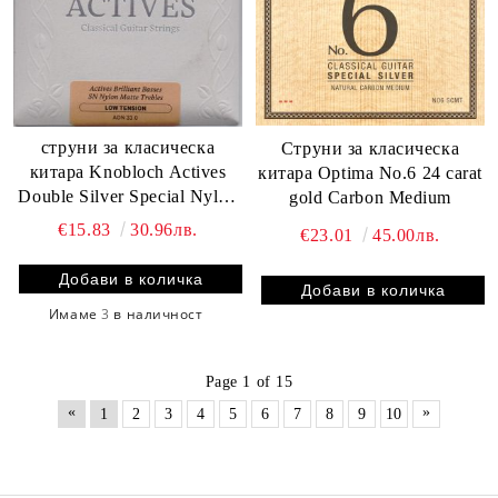
струни за класическа
Струни за класическа
китара Knobloch Actives
китара Optima No.6 24 carat
Double Silver Special Nylon
gold Carbon Medium
ADN33.0 Low Tension
€15.83
30.96лв.
€23.01
45.00лв.
Имаме
3
в наличност
Page 1 of 15
«
»
1
2
3
4
5
6
7
8
9
10