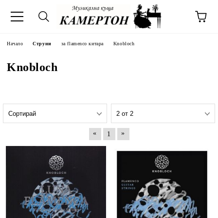
Начало
Струни
за flamenco китара
Knobloch
Knobloch
«
»
1