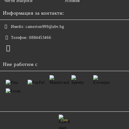
Чести Въпроси
Условия
Информация за контакти:
Имейл:
camerton999@abv.bg
Телефон:
0884453466
Ние работим с
GDPR