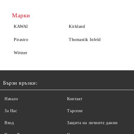
Марки
KAWAI
Kirkland
Pirastro
Thomastik Infeld
Wittner
Бързи връзки:
Начало
Контакт
За Нас
Търсене
Вход
Защита на личните данни