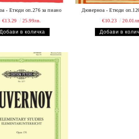
а - Eтюди оп.276 за пиано
Дюверноа - Eтюди оп.12
€13.29
25.99лв.
€10.23
20.01лв