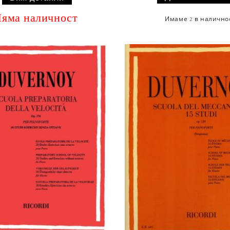
яма наличност
Имаме
в налично
2