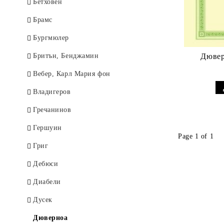
Стравински
The music tree
Бетховен
Сук, Йозеф
A DOZEN A DAY
Брамс
Франк, Цезар
ALFRED
Бургмюлер
Хайдн
музикална теория
Бритън, Бенджамин
Дювер
Чайковски
Suzuki
Вебер, Карл Мария фон
Шостакович
JOHN THOMPSON
Владигеров
Шуберт
Piano time
Гречанинов
Шуман
Music Theory For Young
Гершуин
Page 1 of 1
Children
Щраус, Рихард
Григ
Piano Time Jazz
Яначек, Леош
Дебюси
Диабели
Дусек
Дюверноа