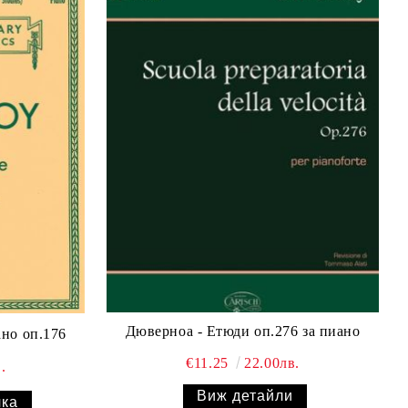
Дюверноа - Eтюди оп.276 за пиано
Eтюди за пиано оп.176
€11.25
22.00лв.
.
Виж детайли