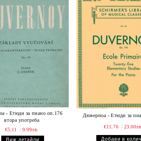
юди за пиано оп.176
Дюверноа - 
втора употреба
€11.76
23.00лв
€5.11
9.99лв.
Виж детайли