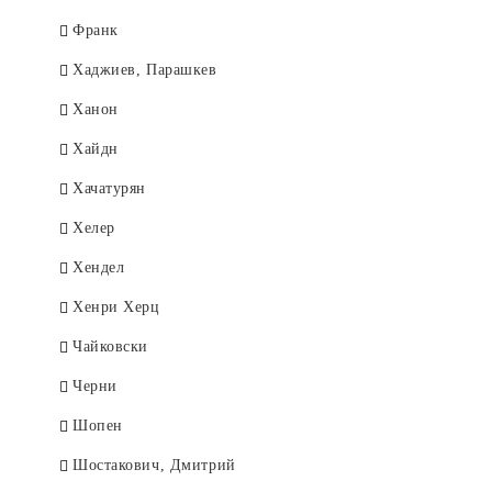
Франк
Хаджиев, Парашкев
Ханон
Хайдн
Хачатурян
Хелер
Хендел
Хенри Херц
Чайковски
Черни
Шопен
Шостакович, Дмитрий