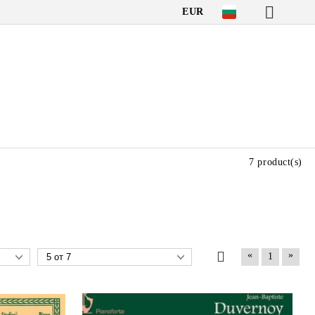
EUR
7 product(s)
«
»
1