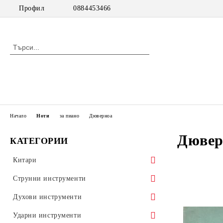
Профил
0884453466
Начало
Ноти
за пиано
Дюверноа
Дювер
КАТЕГОРИИ
Китари
класически китари
Струнни инструменти
класически китари с pick up
цигулки
Духови инструменти
акустични китари
виоли
дървени духови инструменти
Ударни инструменти