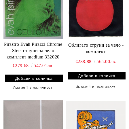
Pirastro Evah Pirazzi Chrome
Облигато струни за чело -
Steel струни за чело
комплект
комплект medium 332020
€288.88
565.00лв.
€279.68
547.01лв.
Имаме
1
в наличност
Имаме
1
в наличност