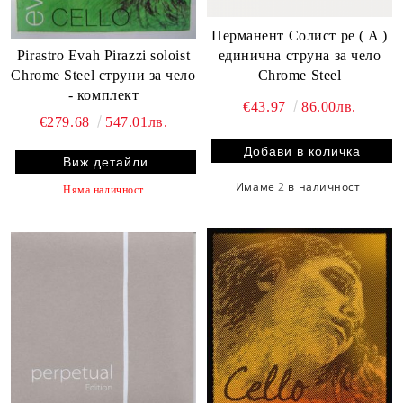
Перманент Солист ре ( A )
Pirastro Evah Pirazzi soloist
единична струнa за чело
Chrome Steel струни за чело
Chrome Steel
- комплект
€43.97
86.00лв.
€279.68
547.01лв.
Виж детайли
Имаме
2
в наличност
Няма наличност