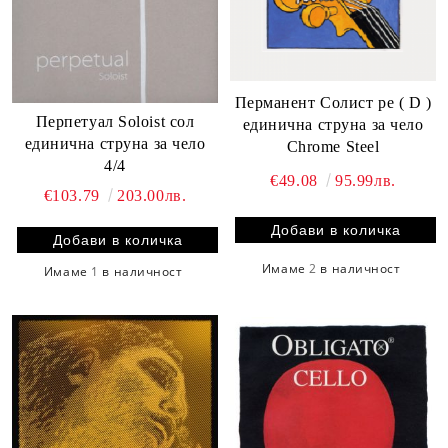
Перманент Солист ре ( D )
Перпетуал Soloist сол
единична струнa за чело
единична струна за чело
Chrome Steel
4/4
€49.08
95.99лв.
€103.79
203.00лв.
Имаме
2
в наличност
Имаме
1
в наличност