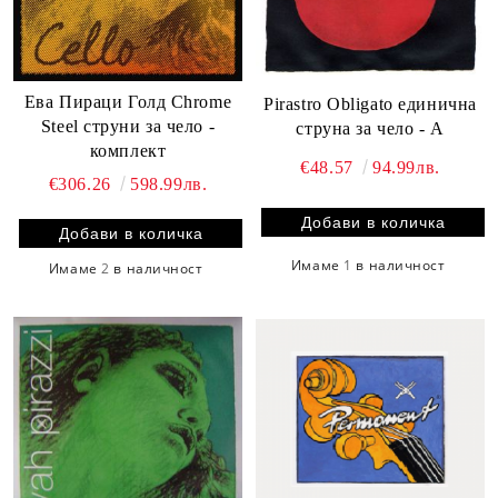
Ева Пираци Голд Chrome
Pirastro Obligato единична
Steel струни за чело -
струна за чело - А
комплект
€48.57
94.99лв.
€306.26
598.99лв.
Имаме
1
в наличност
Имаме
2
в наличност