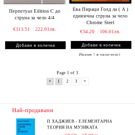
Ева Пираци Голд ла ( A )
Перпетуал Edition C до
единична струнa за чело
струна за чело 4/4
Chrome Steel
€113.51
222.01лв.
€54.20
106.01лв.
Имаме
1
в наличност
Page 1 of 3
«
»
1
2
3
Най-продавани
П.ХАДЖИЕВ - ЕЛЕМЕНТАРНА
ТЕОРИЯ НА МУЗИКАТА