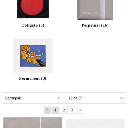
Obligato (5)
Perpetual (16)
Permanent (3)
«
»
1
2
3