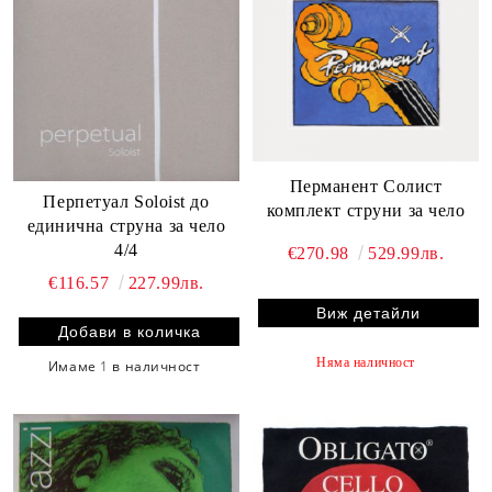
Перманент Солист
Перпетуал Soloist до
комплект струни за чело
единична струна за чело
4/4
€270.98
529.99лв.
€116.57
227.99лв.
Виж детайли
Няма наличност
Имаме
1
в наличност