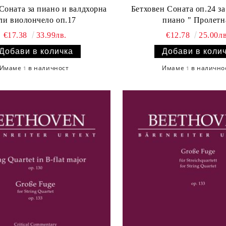
Бетховен Сонатa оп.24 за
ли виолончело оп.17
пиано " Пролетн
€17.38
33.99лв.
€12.78
25.00лв
Имаме
в наличност
Имаме
в налично
1
1