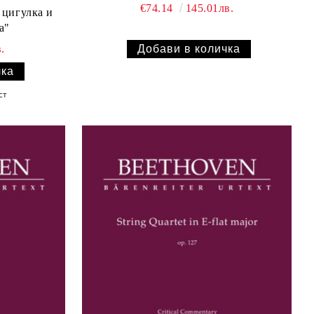
€74.14
145.01лв.
 цигулка и
а"
.
ст