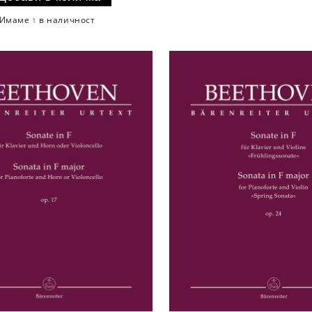
Имаме
в наличност
1