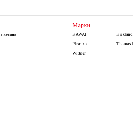
Марки
KAWAI
Kirkland
за новини
Pirastro
Thomasti
Wittner