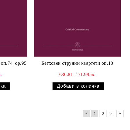
Бетховен струнни квартети оп.74, op.95
Бетховен струнни квартети оп.18
.
€36.81
71.99лв.
«
»
1
2
3