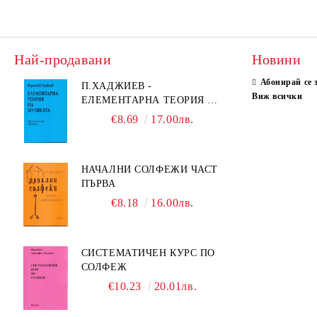
Менделсон
Равел, Морис
папки
Моцарт
Роде, Пиер
несесери
Мошелес
Сарасате, Пабло
Най-продавани
Новини
торбички
Мошковски
Сен Санс
Абонирай се 
игри
П.ХАДЖИЕВ -
Виж всички
ЕЛЕМЕНТАРНА ТЕОРИЯ НА
Мусоргски
Тартини, Джузепе
стикери
МУЗИКАТА
€8.69
17.00лв.
Обретенов, Светослав
Франк, Цезар
мешки
Пипков, Любомир
Телеман
комплекти
НАЧАЛНИ СОЛФЕЖИ ЧАСТ
Прокофиев, Сергей
Хайдн, Йозеф
ПЪРВА
чадър
€8.18
16.00лв.
Равел, Морис
Хендел
магнити
Рахманинов
Христосков
чаши
СИСТЕМАТИЧЕН КУРС ПО
Райчев, Александър
Чайковски
ключодържател
СОЛФЕЖ
Сати, Ерик
Шевчик, Отакар
€10.23
20.01лв.
Сен-Санс
Шпор, Луис