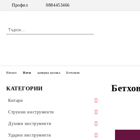
Профил
0884453466
Начало
Ноти
камерна музика
Бетховен
Бетхо
КАТЕГОРИИ
Китари
класически китари
Струнни инструменти
класически китари с pick up
цигулки
Духови инструменти
акустични китари
виоли
дървени духови инструменти
Ударни инструменти