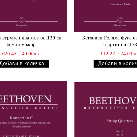
0 си
Бетховен Голяма фуга о
бемол мажор
квартет оп. 13
€20.45
40.00лв.
€12.27
24.00лв