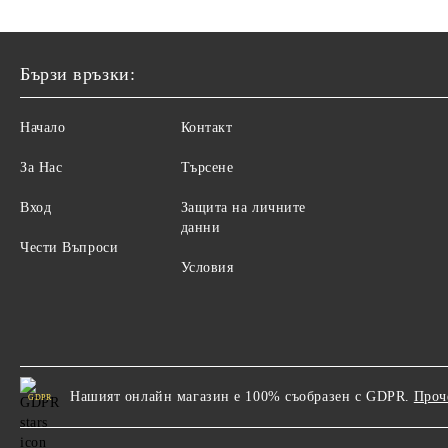
Скарлати
Шуман
Скрябин
Шуберт
Бързи връзки:
Стравински, Игор
Шрадек
Начало
Контакт
Форе, Габриел
Прокофиев
За Нас
Търсене
Франк
Шостакович
Хаджиев, Парашкев
Вход
Карл Флеш
Защита на личните
данни
Ханон
Мануел де Файя
Чести Въпроси
Условия
Хайдн
ВЕРАЧИНИ
Хачатурян
Едуард Лало
Хелер
Барток
Хендел
Нашият онлайн магазин е 100% съобразен с GDPR.
Проч
GDPR
Хенри Херц