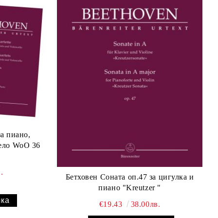
за пиано,
чело WoO 36
.
Бетховен Сонатa оп.47 за цигулка и
пиано "Kreutzer "
€19.43
38.00лв.