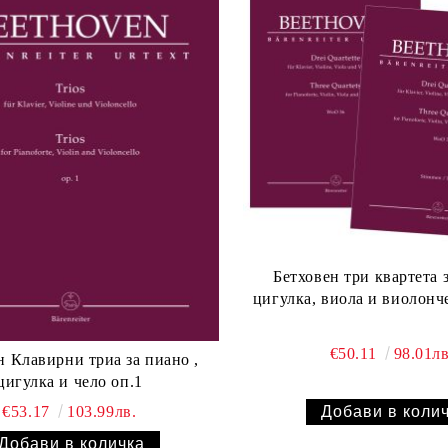
Бетховен три квартета 
цигулка, виола и виолон
€50.11
98.01лв
ано ,
цигулка и чело оп.1
€53.17
103.99лв.