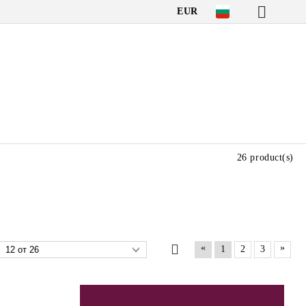
EUR
26 product(s)
«
»
1
2
3