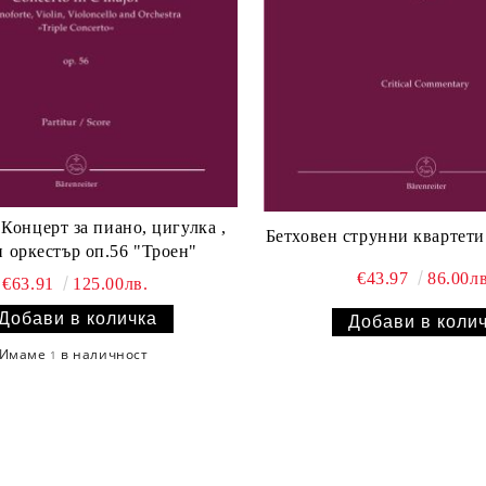
,
и оркестър оп.56 "Троен"
€43.97
86.00лв
€63.91
125.00лв.
Имаме
в наличност
1