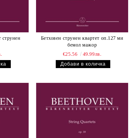
т струнен
Бетховен струнен квартет оп.127 ми
3
бемол мажор
.
€25.56
49.99лв.