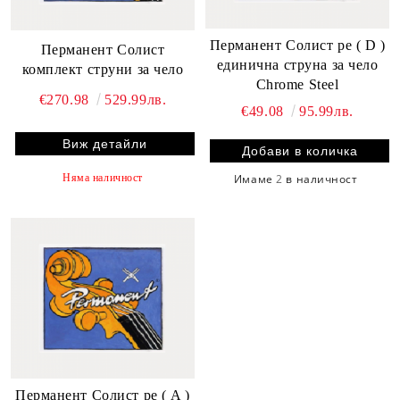
Перманент Солист ре ( D )
Перманент Солист
единична струнa за чело
комплект струни за чело
Chrome Steel
€270.98
529.99лв.
€49.08
95.99лв.
Виж детайли
Няма наличност
Имаме
2
в наличност
Перманент Солист ре ( A )