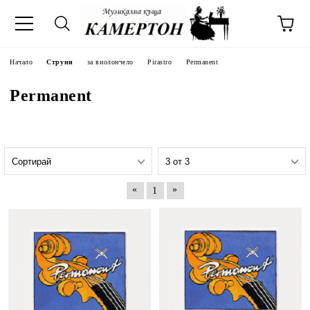
Начало
Струни
за виолончело
Pirastro
Permanent
Permanent
«
»
1