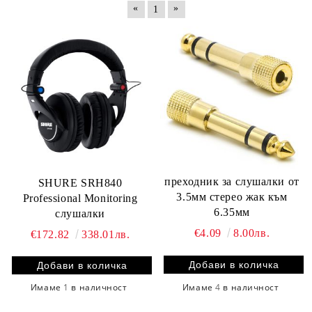
«
»
1
преходник за слушалки от
SHURE SRH840
3.5мм стерео жак към
Professional Monitoring
6.35мм
слушалки
€4.09
8.00лв.
€172.82
338.01лв.
Имаме
4
в наличност
Имаме
1
в наличност