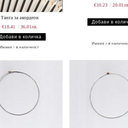
€10.23
20.01лв
Танга за акордеон
€18.41
36.01лв.
Имаме
в налично
4
Имаме
в наличност
1