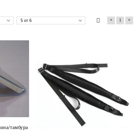
«
»
1
ина/тамбура