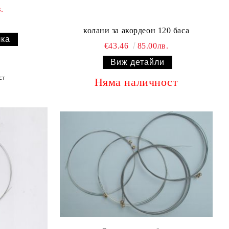
.
колани за акордеон 120 баса
€43.46
85.00лв.
Виж детайли
ст
Няма наличност