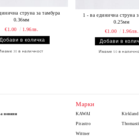
единична струна за тамбура
1 - ва единична струна 
0.36мм
0.25мм
€1.00
1.96лв.
€1.00
1.96лв.
Имаме
в наличност
Имаме
в наличн
30
50
Марки
KAWAI
Kirkland
за новини
Pirastro
Thomasti
Wittner