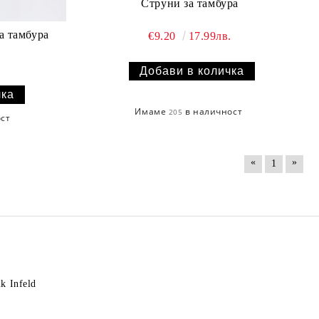
Струни за тамбура
за тамбура
€9.20
17.99лв.
Имаме
в наличност
205
ост
«
»
1
k Infeld