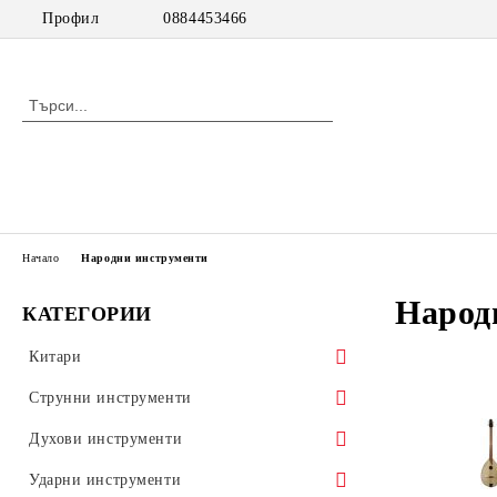
Профил
0884453466
Начало
Народни инструменти
Народ
КАТЕГОРИИ
Китари
класически китари
Струнни инструменти
класически китари с pick up
цигулки
Духови инструменти
акустични китари
виоли
дървени духови инструменти
Ударни инструменти