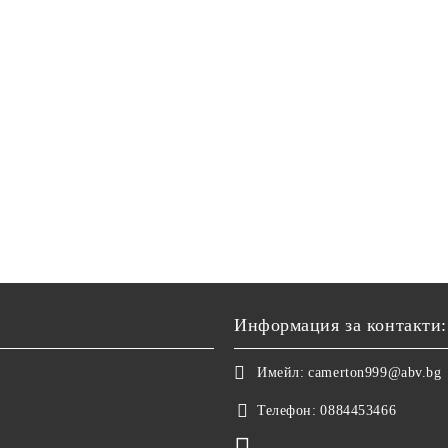
Информация за контакти:
Имейл:
camerton999@abv.bg
Телефон:
0884453466