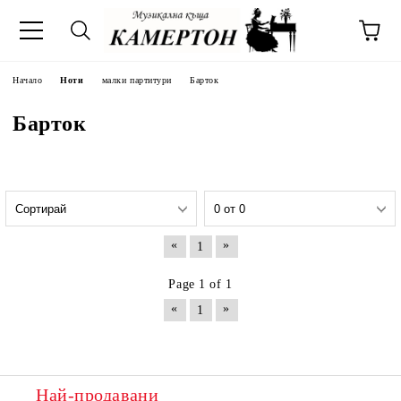
Начало
Ноти
малки партитури
Барток
Барток
«
»
1
Page 1 of 1
«
»
1
Най-продавани