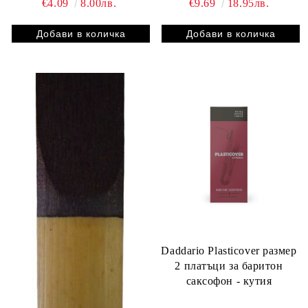
€4.09
8.00лв.
€9.69
18.95лв.
Daddario Plasticover размер
2 платъци за баритон
саксофон - кутия