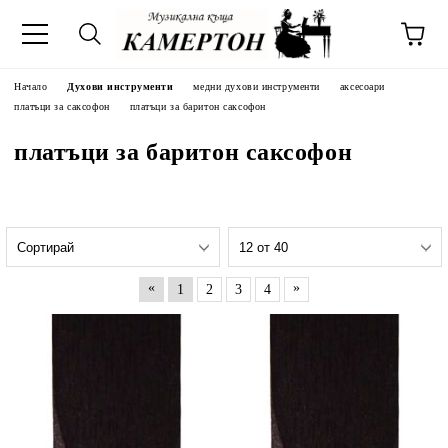
Начало
Духови инструменти
медни духови инструменти
аксесоари
платъци за саксофон
платъци за баритон саксофон
платъци за баритон саксофон
«
»
1
2
3
4