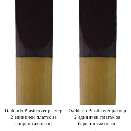
Daddario Plasticover размер
Daddario Plasticover размер
2 единичен платък за
2 единичен платък за
сопран саксофон
баритон саксофон