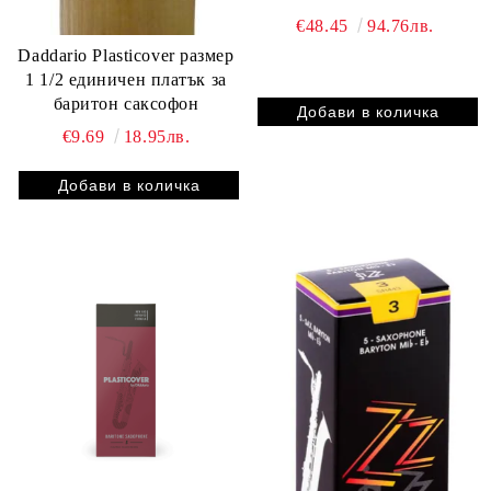
€48.45
94.76лв.
Daddario Plasticover размер
1 1/2 единичен платък за
баритон саксофон
€9.69
18.95лв.