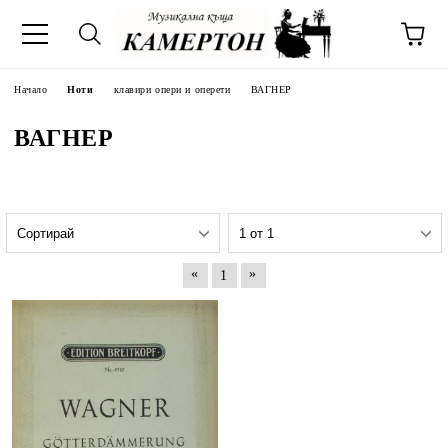
Начало
Ноти
клавири опери и оперети
ВАГНЕР
ВАГНЕР
«
»
1