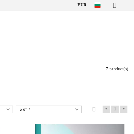
EUR
7 product(s)
«
»
1