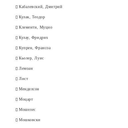
Кабалевский, Дмитрий
Кулак, Теодор
Клементи, Муцио
Кулау, Фридрих
Купрен, Франсоа
Кьолер, Луис
Лемоан
Лист
Менделсон
Моцарт
Мошелес
Мошковски