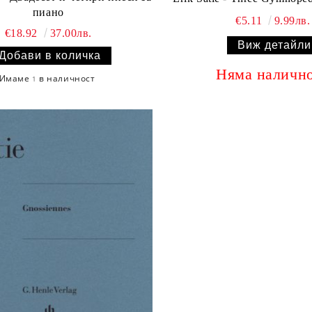
пиано
€5.11
9.99лв.
€18.92
37.00лв.
Виж детайли
Няма наличн
Имаме
в наличност
1