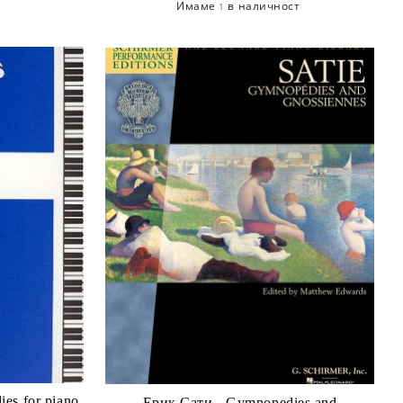
Имаме
в наличност
1
Erik Satie - Three Gymnopedies for piano
Ерик Сати - Gymnopedies and