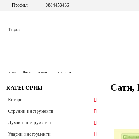
Профил
0884453466
Начало
Ноти
за пиано
Сати, Ерик
Сати,
КАТЕГОРИИ
Китари
класически китари
Струнни инструменти
класически китари с pick up
цигулки
Духови инструменти
акустични китари
виоли
дървени духови инструменти
Ударни инструменти