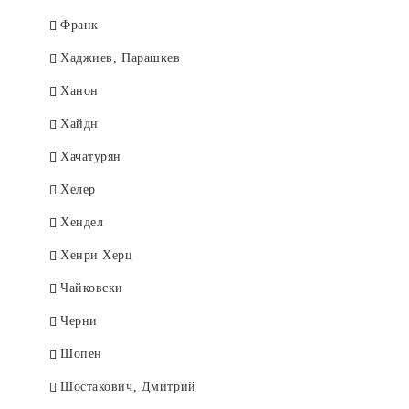
Франк
Хаджиев, Парашкев
Ханон
Хайдн
Хачатурян
Хелер
Хендел
Хенри Херц
Чайковски
Черни
Шопен
Шостакович, Дмитрий