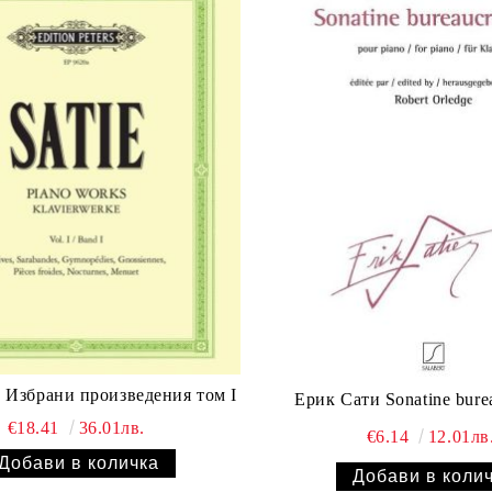
Ерик Сати Избрани произведения том I
Ерик Сати Sonatine 
€18.41
36.01лв.
€6.14
12.01лв