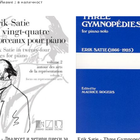
Имаме
в наличност
2
- Двадесет и четири пиеси за