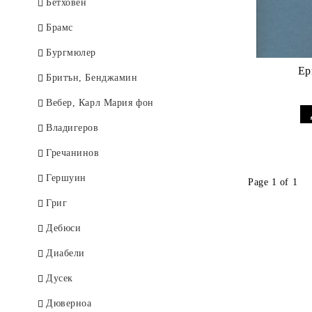
Стравински
The music tree
Бетховен
Сук, Йозеф
A DOZEN A DAY
Брамс
Франк, Цезар
ALFRED
Бургмюлер
Ер
Хайдн
музикална теория
Бритън, Бенджамин
Чайковски
Suzuki
Вебер, Карл Мария фон
Шостакович
JOHN THOMPSON
Владигеров
Шуберт
Piano time
Гречанинов
Шуман
Music Theory For Young
Гершуин
Page 1 of 1
Children
Щраус, Рихард
Григ
Piano Time Jazz
Яначек, Леош
Дебюси
Диабели
Дусек
Дюверноа