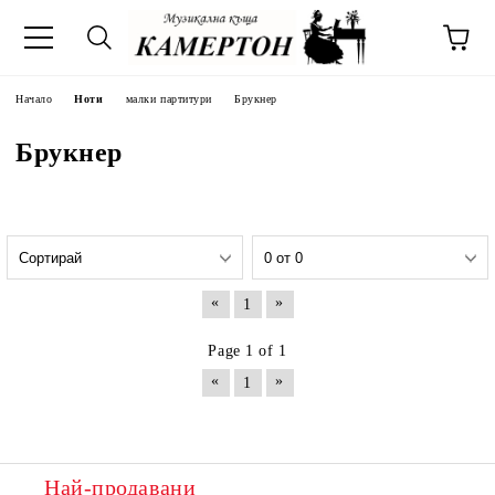
Начало
Ноти
малки партитури
Брукнер
Брукнер
«
»
1
Page 1 of 1
«
»
1
Най-продавани