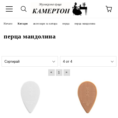
Начало
Китари
аксесоари за китара
перца
перца мандолина
перца мандолина
«
»
1