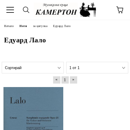
Начало
Ноти
за цигулка
Едуард Лало
Едуард Лало
«
»
1