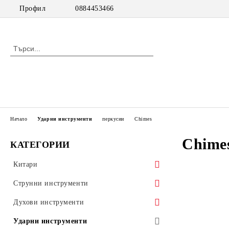
Профил
0884453466
Начало
Ударни инструменти
перкусии
Chimes
Chime
КАТЕГОРИИ
Китари
класически китари
Струнни инструменти
класически китари с pick up
цигулки
Духови инструменти
акустични китари
виоли
дървени духови инструменти
Ударни инструменти