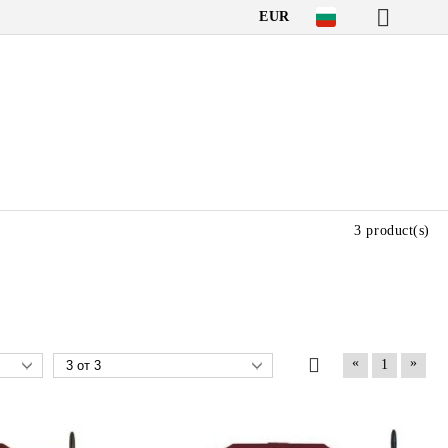
EUR
3 product(s)
«
»
1