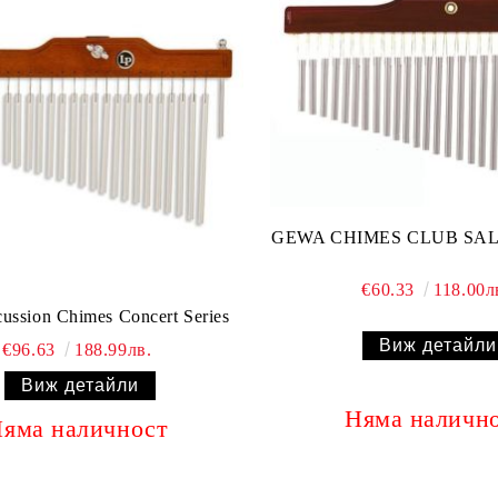
GEWA CHIMES CLUB SALS
€60.33
118.00л
cussion Chimes Concert Series
Виж детайли
€96.63
188.99лв.
Виж детайли
Няма наличн
яма наличност