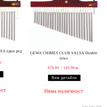
A един ред
GEWA CHIMES CLUB SALSA Double
rows
в.
€76.69
149.99лв.
Виж детайли
ост
Няма наличност