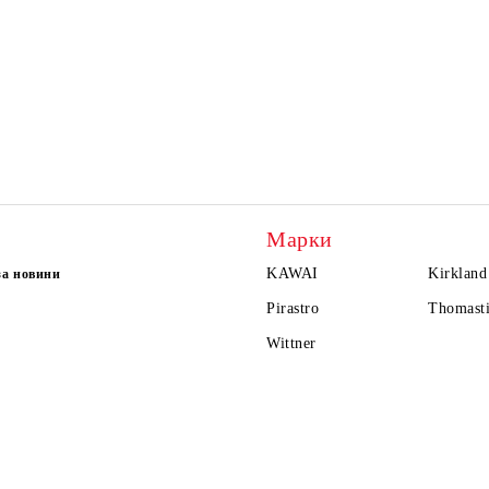
Марки
KAWAI
Kirkland
за новини
Pirastro
Thomasti
Wittner