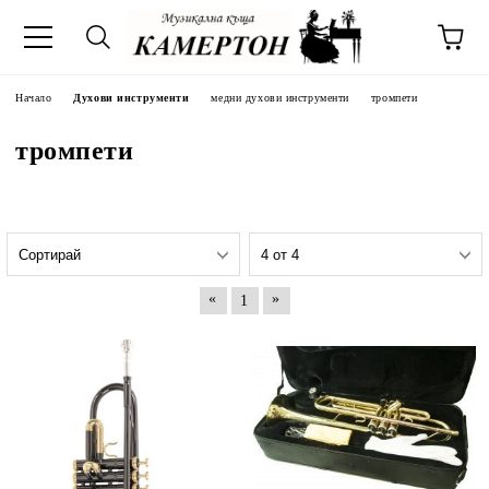
Начало
Духови инструменти
медни духови инструменти
тромпети
тромпети
«
»
1