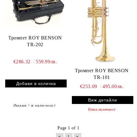
Тромпет ROY BENSON
TR-202
€286.32
559.99лв.
Тромпет ROY BENSON
TR-101
€253.09
495.00лв.
Виж детайли
Имаме
1
в наличност
Няма наличност
Page 1 of 1
«
»
1