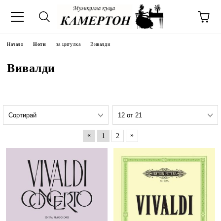
Начало
Ноти
за цигулка
Вивалди
Вивалди
«
»
1
2