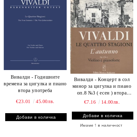
Вивалди - Годишните
Вивалди - Концерт в сол
времена за цигулка и пиано
минор за цигулка и пиано
втора употреба
оп.8 №3 ( есен ) втора
употреба
€23.01
45.00лв.
€7.16
14.00лв.
Имаме
1
в наличност