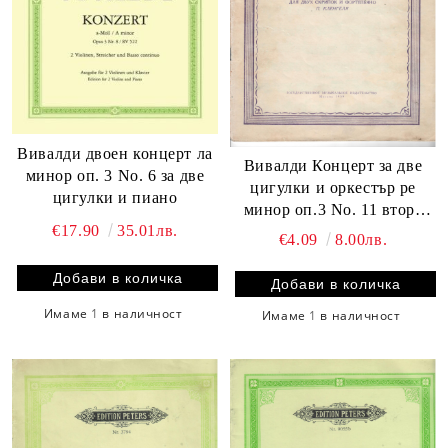
Вивалди двоен концерт ла
Вивалди Концерт за две
минор оп. 3 No. 6 за две
цигулки и оркестър ре
цигулки и пиано
минор оп.3 No. 11 втора
€17.90
35.01лв.
употреба
€4.09
8.00лв.
Имаме
1
в наличност
Имаме
1
в наличност