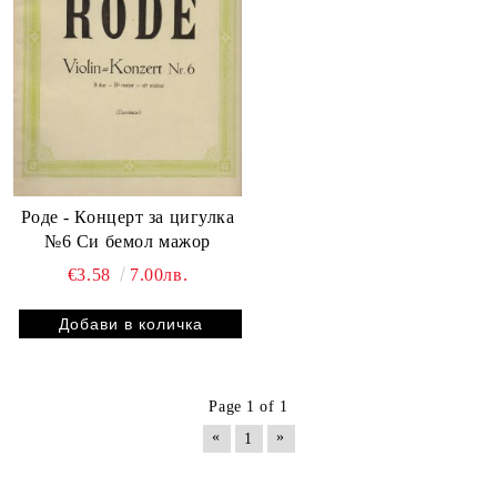
Роде - Концерт за цигулка
№6 Си бемол мажор
€3.58
7.00лв.
Page 1 of 1
«
»
1