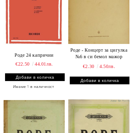
Роде - Концерт за цигулка
Родe 24 капричии
№6 в си бемол мажор
€22.50
44.01лв.
€2.30
4.50лв.
Имаме
1
в наличност