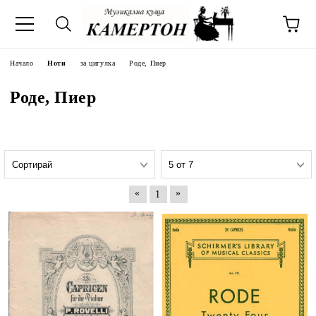
Начало
Ноти
за цигулка
Роде, Пиер
Роде, Пиер
«
»
1