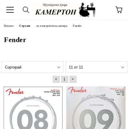
Начало
Струни
за електрическа китара
Fender
Fender
«
»
1