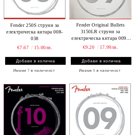
Fender Original Bullets
Fender 250S струни за
3150LR струни за
електрическа китара 008-
електрическа китара 009 -
038
046
€9.20
17.99лв.
€7.67
15.00лв.
Имаме
6
в наличност
Имаме
7
в наличност