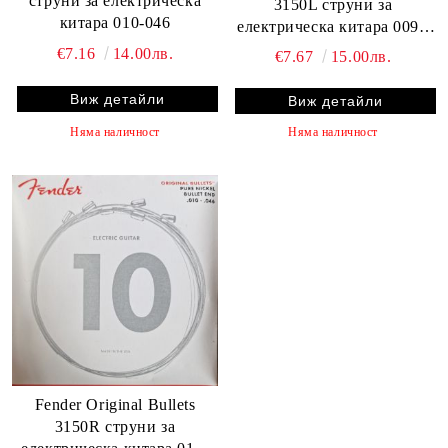
струни за електрическа
3150L струни за
китара 010-046
електрическа китара 009 -
042
€7.16
14.00лв.
€7.67
15.00лв.
Виж детайли
Виж детайли
Няма наличност
Няма наличност
Fender Original Bullets
3150R струни за