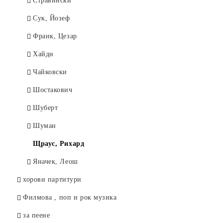
Стравински
Сук, Йозеф
Франк, Цезар
Хайдн
Чайковски
Шостакович
Шуберт
Шуман
Щраус, Рихард
Яначек, Леош
хорови партитури
Филмова , поп и рок музика
за пеене