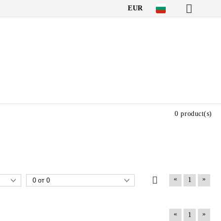
EUR
0 product(s)
«
»
1
«
»
1