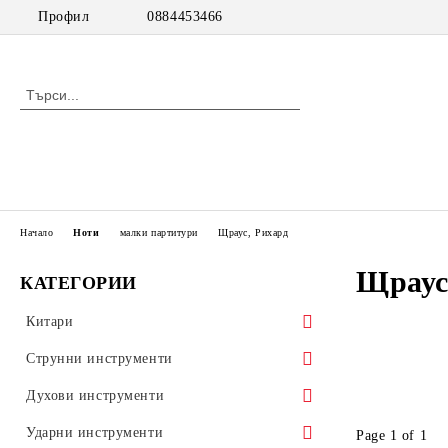
Профил
0884453466
Начало
Ноти
малки партитури
Щраус, Рихард
Щраус
КАТЕГОРИИ
Китари
класически китари
Струнни инструменти
класически китари с pick up
цигулки
Духови инструменти
акустични китари
виоли
дървени духови инструменти
Ударни инструменти
Page 1 of 1