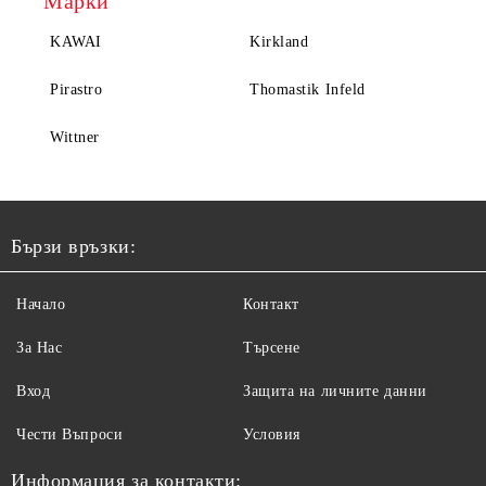
Марки
KAWAI
Kirkland
Pirastro
Thomastik Infeld
Wittner
Бързи връзки:
Начало
Контакт
За Нас
Търсене
Вход
Защита на личните данни
Чести Въпроси
Условия
Информация за контакти: