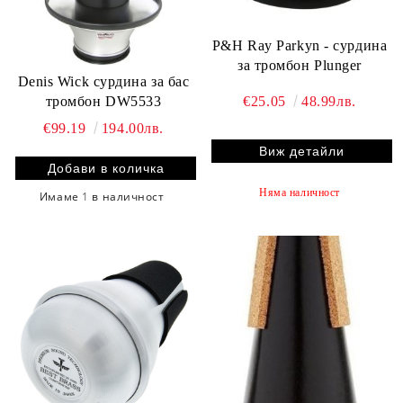
P&H Ray Parkyn - сурдина
за тромбон Plunger
Denis Wick сурдина за бас
тромбон DW5533
€25.05
48.99лв.
€99.19
194.00лв.
Виж детайли
Няма наличност
Имаме
1
в наличност