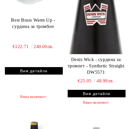
Best Brass Warm Up -
сурдина за тромбон
€122.71
240.00лв.
Denis Wick - сурдина за
тромпет - Synthetic Straight
Виж детайли
DW5571
€25.05
48.99лв.
Виж детайли
Няма наличност
Няма наличност