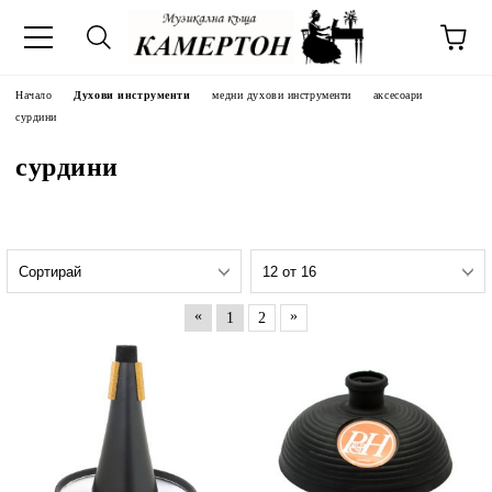
Начало
Духови инструменти
медни духови инструменти
аксесоари
сурдини
сурдини
«
»
1
2