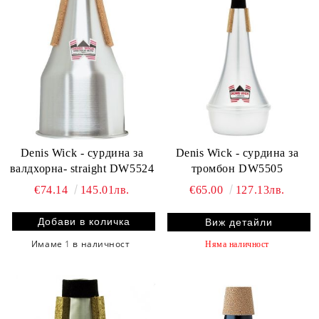
Denis Wick - сурдина за
Denis Wick - сурдина за
валдхорна- straight DW5524
тромбон DW5505
€74.14
145.01лв.
€65.00
127.13лв.
Виж детайли
Имаме
1
в наличност
Няма наличност