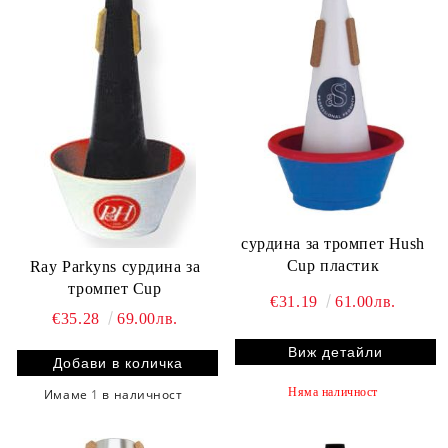
сурдина за тромпет Hush
Cup пластик
Ray Parkyns сурдина за
тромпет Cup
€31.19
61.00лв.
€35.28
69.00лв.
Виж детайли
Няма наличност
Имаме
1
в наличност