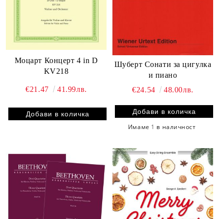
Моцарт Концерт 4 in D
Шуберт Сонати за цигулка
KV218
и пиано
€21.47
41.99лв.
€24.54
48.00лв.
Имаме
1
в наличност