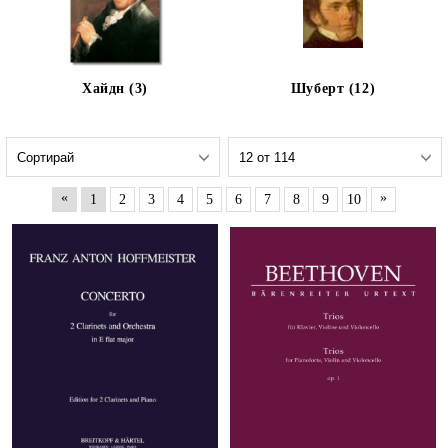
Хайдн (3)
Шуберт (12)
«
»
1
2
3
4
5
6
7
8
9
10