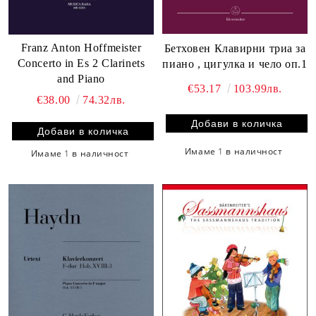
Franz Anton Hoffmeister
Бетховен Клавирни триа за
Concerto in Es 2 Clarinets
пиано , цигулка и чело оп.1
and Piano
€53.17
103.99лв.
€38.00
74.32лв.
Имаме
1
в наличност
Имаме
1
в наличност