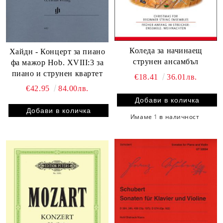
Коледа за начинаещ
Хайдн - Концерт за пиано
струнен ансамбъл
фа мажор Hob. XVIII:3 за
пиано и струнен квартет
€18.41
36.01лв.
€42.95
84.00лв.
Имаме
1
в наличност