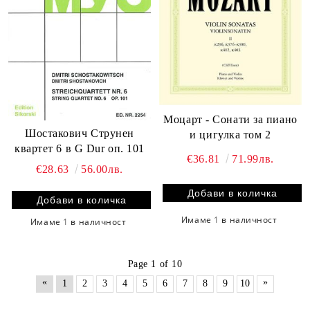
Моцарт - Сонати за пиано
Шостакович Струнен
и цигулка том 2
квартет 6 в G Dur оп. 101
€36.81
71.99лв.
€28.63
56.00лв.
Имаме
1
в наличност
Имаме
1
в наличност
Page 1 of 10
«
»
1
2
3
4
5
6
7
8
9
10