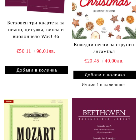
Бетховен три квартета за
пиано, цигулка, виола и
виолончело WoO 36
Коледни песни за струнен
€50.11
98.01лв.
ансамбъл
€20.45
40.00лв.
Имаме
1
в наличност