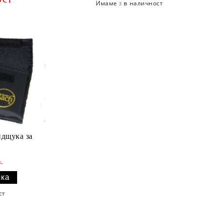
Имаме
в наличност
3
дщука за
.
ст