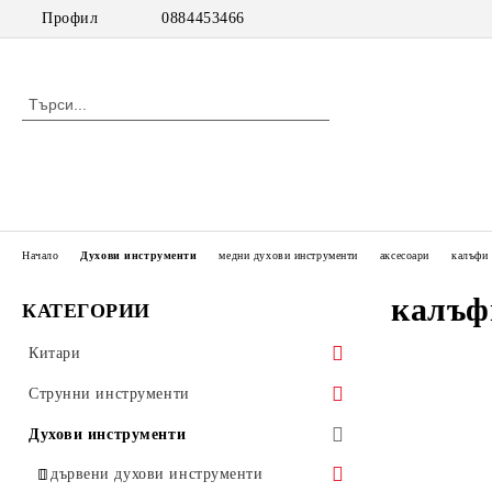
Профил
0884453466
Начало
Духови инструменти
медни духови инструменти
аксесоари
калъфи
калъф
КАТЕГОРИИ
Китари
класически китари
Струнни инструменти
класически китари с pick up
цигулки
Духови инструменти
акустични китари
виоли
дървени духови инструменти