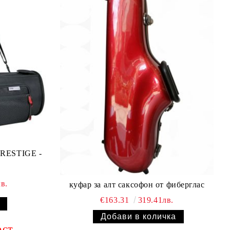
PRESTIGE -
в.
куфар за алт саксофон от фиберглас
€163.31
319.41лв.
ост