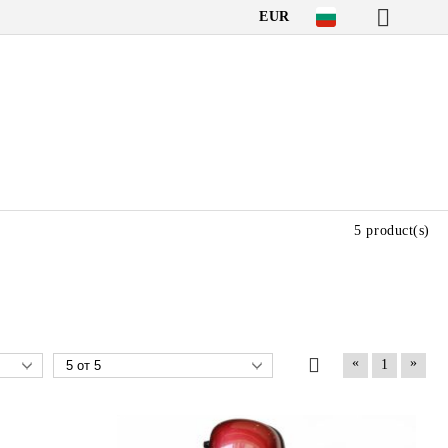
EUR
5 product(s)
«
»
1