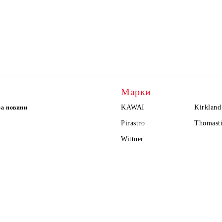
Марки
KAWAI
Kirkland
за новини
Pirastro
Thomasti
Wittner