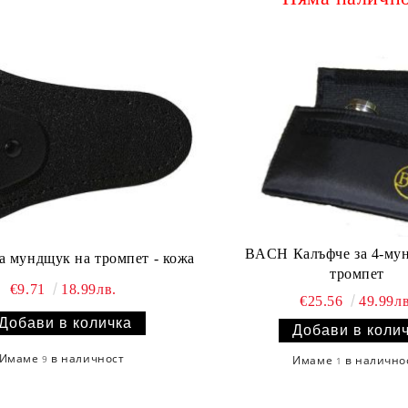
BACH Калъфче за 4-мун
а мундщук на тромпет - кожа
тромпет
€9.71
18.99лв.
€25.56
49.99лв
Имаме
в наличност
9
Имаме
в налично
1