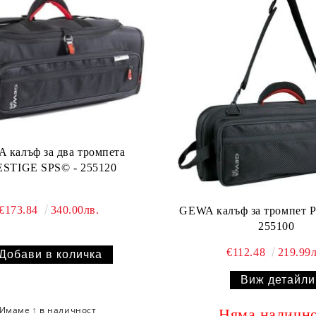
алъф за два тромпета
STIGE SPS© - 255120
€173.84
340.00лв.
GEWA калъф за тромпет 
255100
€112.48
219.99л
Виж детайли
Имаме
в наличност
1
Няма наличн