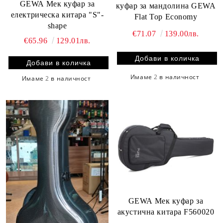
GEWA Мек куфар за
куфар за мандолина GEWA
електрическа китара "S"-
Flat Top Economy
shape
€71.07
139.00лв.
€65.96
129.01лв.
Имаме
2
в наличност
Имаме
2
в наличност
GEWA Мек куфар за
акустична китара F560020