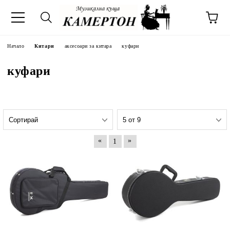
Начало
Китари
аксесоари за китара
куфари
куфари
«
»
1