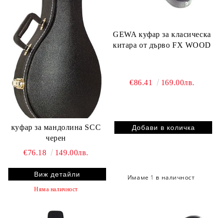
GEWA куфар за класическа
китара от дърво FX WOOD
€86.41
169.00лв.
куфар за мандолина SCC
черен
€76.18
149.00лв.
Виж детайли
Имаме
1
в наличност
Няма наличност