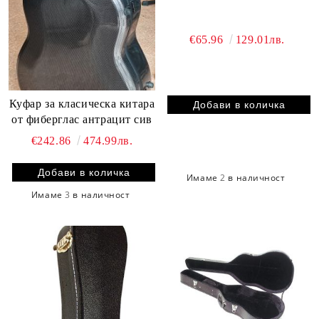
€65.96
129.01лв.
Куфар за класическа китара
от фиберглас антрацит сив
€242.86
474.99лв.
Имаме
2
в наличност
Имаме
3
в наличност