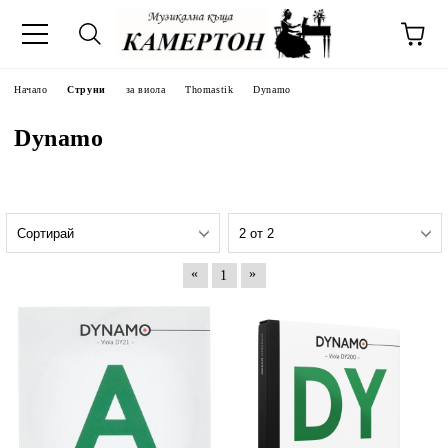
Начало
Струни
за виола
Thomastik
Dynamo
Dynamo
«
»
1