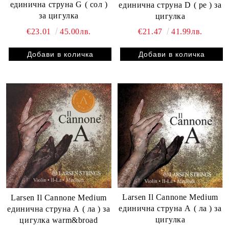
единична струна G ( сол )
единична струна D ( ре ) за
за цигулка
цигулка
€23.01
45.00лв.
€21.47
41.99лв.
Larsen Il Cannone Medium
Larsen Il Cannone Medium
единична струна А ( ла ) за
единична струна А ( ла ) за
цигулка
цигулка warm&broad