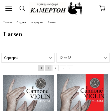
Начало
Струни
за цигулка
Larsen
Larsen
«
»
1
2
3