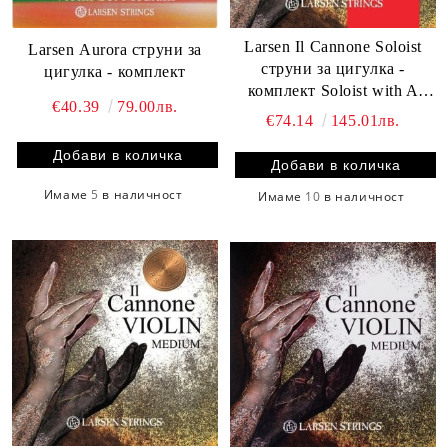
Larsen Il Cannone Soloist
Larsen Aurora струни за
струни за цигулка -
цигулка - комплект
комплект Soloist with A
€40.39
79.00лв.
Warm&Broad
€74.14
145.01лв.
Имаме
5
в наличност
Имаме
10
в наличност