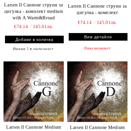
Larsen Il Cannone струни за
Larsen Il Cannone струни за
цигулка - комплект medium
цигулка - комплект
with A Warm&Broad
€74.14
145.01лв.
€74.14
145.01лв.
Виж детайли
Няма наличност
Имаме
3
в наличност
Larsen Il Cannone Medium
Larsen Il Cannone Medium