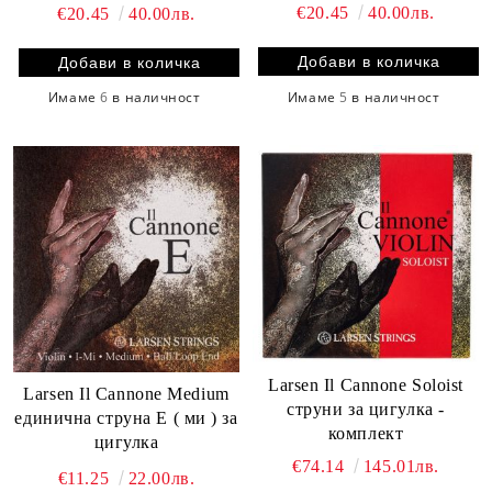
€20.45
40.00лв.
€20.45
40.00лв.
Имаме
5
в наличност
Имаме
6
в наличност
Larsen Il Cannone Soloist
Larsen Il Cannone Medium
струни за цигулка -
единична струна Е ( ми ) за
комплект
цигулка
€74.14
145.01лв.
€11.25
22.00лв.