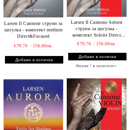
Larsen Il Cannone Soloist
Larsen Il Cannone струни за
струни за цигулка -
цигулка - комплект medium
комплект Soloist Direct
Direct&Focused
&Focused
€79.76
156.00лв.
€79.76
156.00лв.
Имаме
1
в наличност