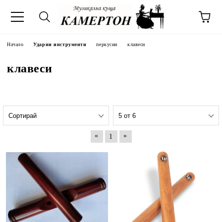
Начало
Ударни инструменти
перкусии
клавеси
клавеси
«
»
1