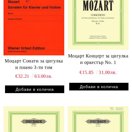
Моцарт Концерт за цигулка
Моцарт Сонати за цигулка
и оркестър No. 1
и пиано 3-ти том
€15.85
31.00лв.
€32.21
63.00лв.