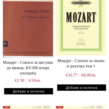
Моцарт - Сонати за пиано
Моцарт - Соната за цигулка
и цигулка том 1
до мажор, KV296 втора
употреба
€34.77
68.00лв.
€2.30
4.50лв.