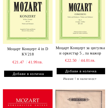
Моцарт Концерт за цигулка
Моцарт Концерт 4 in D
и оркестър 5 , ла мажор
KV218
€22.50
44.01лв.
€21.47
41.99лв.
Имаме
1
в наличност