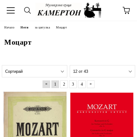
Начало
Ноти
за цигулка
Моцарт
Моцарт
«
»
1
2
3
4