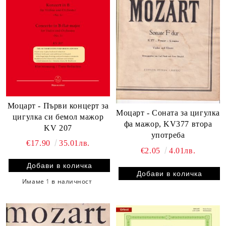
Моцарт - Първи концерт за
Моцарт - Соната за цигулка
цигулка си бемол мажор
фа мажор, KV377 втора
KV 207
употреба
€17.90
35.01лв.
€2.05
4.01лв.
Имаме
1
в наличност