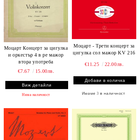
Моцарт - Трети концерт за
Моцарт Концерт за цигулка
цигулка сол мажор KV 216
и оркестър 4 в ре мажор
втора употреба
€11.25
22.00лв.
€7.67
15.00лв.
Виж детайли
Имаме
3
в наличност
Няма наличност