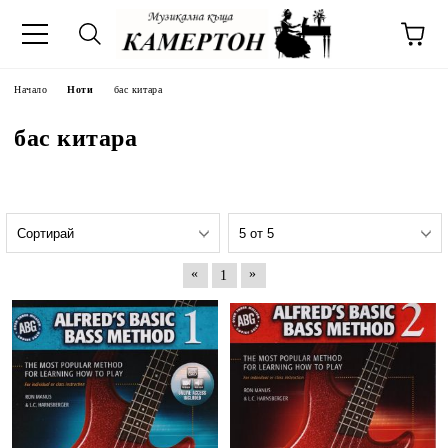
Начало
Ноти
бас китара
бас китара
«
»
1