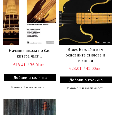
Blues Bass Гид към
Начална школа по бас
основните стилове и
китара част 1
техники
€18.41
36.01лв.
€23.01
45.00лв.
Имаме
1
в наличност
Имаме
1
в наличност