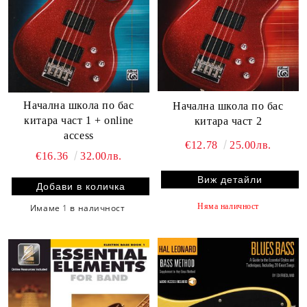
Начална школа по бас
Начална школа по бас
китара част 1 + online
китара част 2
access
€12.78
25.00лв.
€16.36
32.00лв.
Виж детайли
Няма наличност
Имаме
1
в наличност