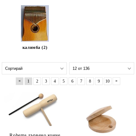
калимба (2)
«
»
1
2
3
4
5
6
7
8
9
10
Rohema дървено конче