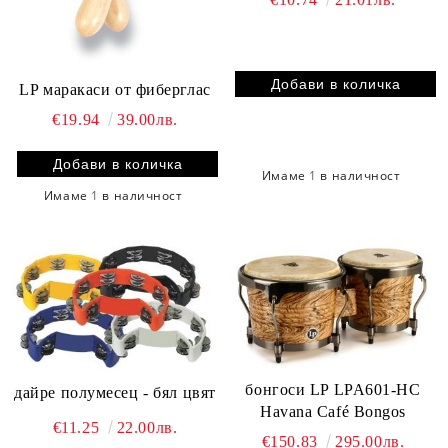
LP маракаси от фиберглас
€19.94
39.00лв.
Имаме
1
в наличност
Имаме
1
в наличност
бонгоси LP LPA601-HC
дайре полумесец - бял цвят
Havana Café Bongos
€11.25
22.00лв.
€150.83
295.00лв.