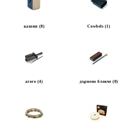
кахони (8)
Cowbels (1)
агого (4)
дървено блокче (0)