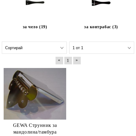
за чело (19)
за контрабас (3)
«
»
1
GEWA Струнник за
мандолина/тамбура