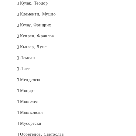
Кулак, Теодор
Клементи, Муцио
Кулау, Фридрих
Купрен, Франсоа
Кьолер, Луис
Лемоан
Лист
Менделсон
Моцарт
Мошелес
Мошковски
Мусоргски
Обретенов, Светослав