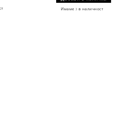
ст
Имаме
в наличност
3