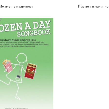
Имаме
в наличност
Имаме
в налично
1
1