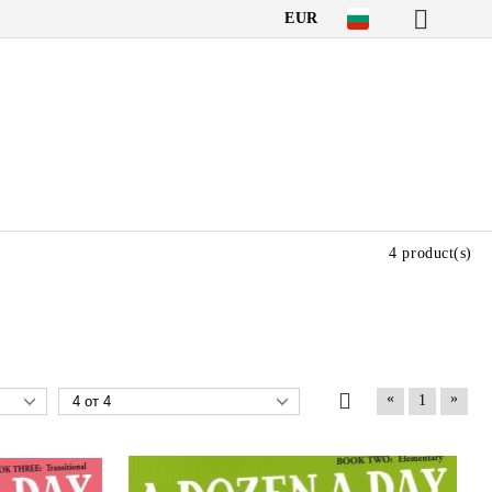
EUR
4 product(s)
«
»
1