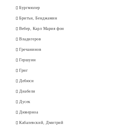
Бургмюлер
Бритън, Бенджамин
Вебер, Карл Мария фон
Владигеров
Гречанинов
Гершуин
Григ
Дебюси
Диабели
Дусек
Дюверноа
Кабалевский, Дмитрий