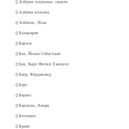
Албуми сонатини, сонати
Aлбуми класика
Албенис, Исак
Балакирев
Барток
Бах, Йохан Себастиан
Бах, Карл Филип Емануел
Баер, Фердинанд
Берг
Беренс
Бертини, Хенри
Бетховен
Брамс