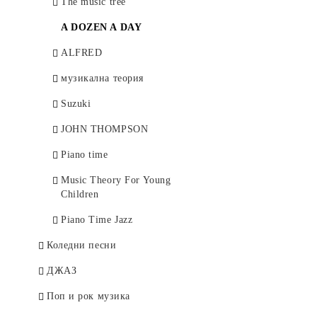
Стравински
The music tree
Сук, Йозеф
A DOZEN A DAY
Франк, Цезар
ALFRED
Хайдн
музикална теория
Чайковски
Suzuki
Шостакович
JOHN THOMPSON
Шуберт
Piano time
Шуман
Music Theory For Young
Children
Щраус, Рихард
Piano Time Jazz
Яначек, Леош
Коледни песни
ДЖАЗ
Поп и рок музика