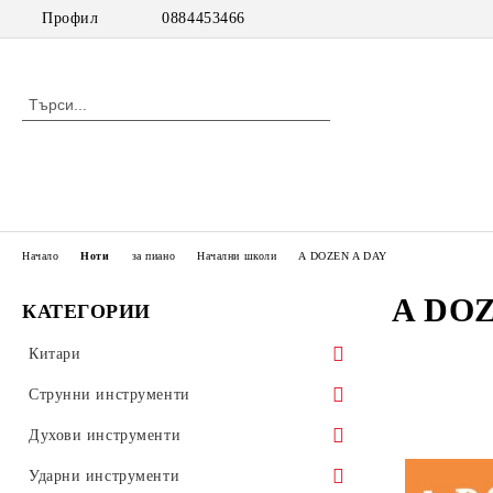
Профил
0884453466
Начало
Ноти
за пиано
Начални школи
A DOZEN A DAY
A DO
КАТЕГОРИИ
Китари
класически китари
Струнни инструменти
класически китари с pick up
цигулки
Духови инструменти
акустични китари
виоли
дървени духови инструменти
Ударни инструменти