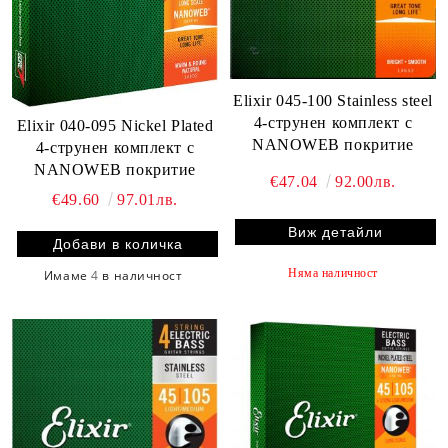
Elixir 045-100 Stainless steel
4-струнен комплект с
Elixir 040-095 Nickel Plated
NANOWEB покритие
4-струнен комплект с
NANOWEB покритие
€47.04
92.00лв.
€49.60
97.01лв.
Виж детайли
Няма наличност
Имаме
4
в наличност