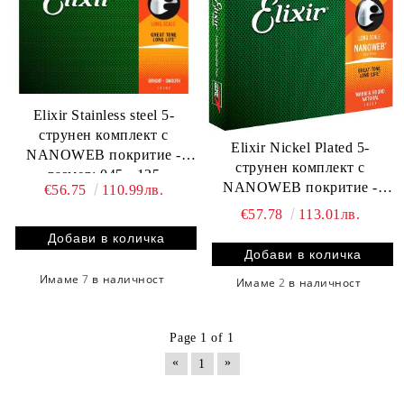
Elixir Stainless steel 5-
струнен комплект с
Elixir Nickel Plated 5-
NANOWEB покритие -
струнен комплект с
размер: 045 - 135
NANOWEB покритие -
€56.75
110.99лв.
размер: 045 - 135
€57.78
113.01лв.
Имаме
7
в наличност
Имаме
2
в наличност
Page 1 of 1
«
»
1