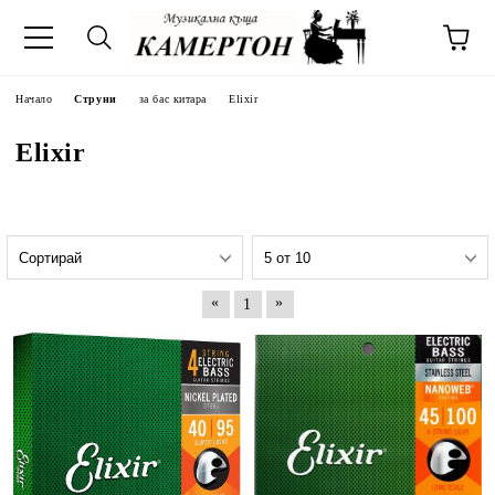
Начало
Струни
за бас китара
Elixir
Elixir
«
»
1