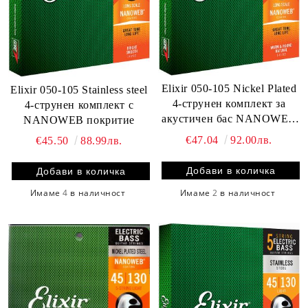
Elixir 050-105 Nickel Plated
Elixir 050-105 Stainless steel
4-струнен комплект за
4-струнен комплект с
акустичен бас NANOWEB
NANOWEB покритие
покритие
€47.04
92.00лв.
€45.50
88.99лв.
Имаме
2
в наличност
Имаме
4
в наличност