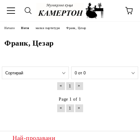
Начало
Ноти
малки партитури
Франк, Цезар
Франк, Цезар
«
»
1
Page 1 of 1
«
»
1
Най-продавани