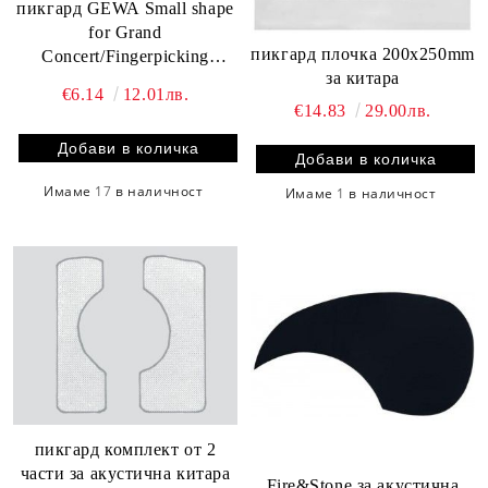
пикгард GEWA Small shape
for Grand
пикгард плочка 200x250mm
Concert/Fingerpicking
за китара
Guitars
€6.14
12.01лв.
€14.83
29.00лв.
Имаме
17
в наличност
Имаме
1
в наличност
пикгард комплект от 2
части за акустична китара
Fire&Stone за акустична