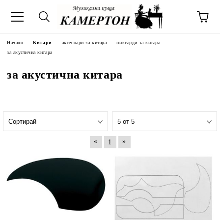
Начало
Китари
аксесоари за китара
пикгарди за китара
за акустична китара
за акустична китара
«
»
1