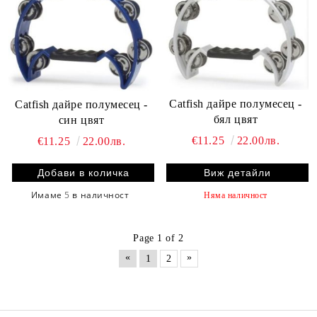
Catfish дайре полумесец -
Catfish дайре полумесец -
бял цвят
син цвят
€11.25
22.00лв.
€11.25
22.00лв.
Виж детайли
Имаме
5
в наличност
Няма наличност
Page 1 of 2
«
»
1
2