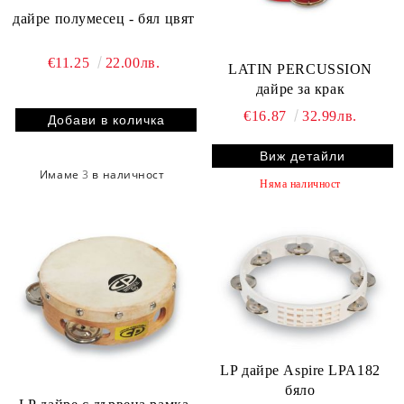
дайре полумесец - бял цвят
€11.25
22.00лв.
LATIN PERCUSSION
дайре за крак
€16.87
32.99лв.
Виж детайли
Имаме
3
в наличност
Няма наличност
LP дайре Aspire LPA182
бяло