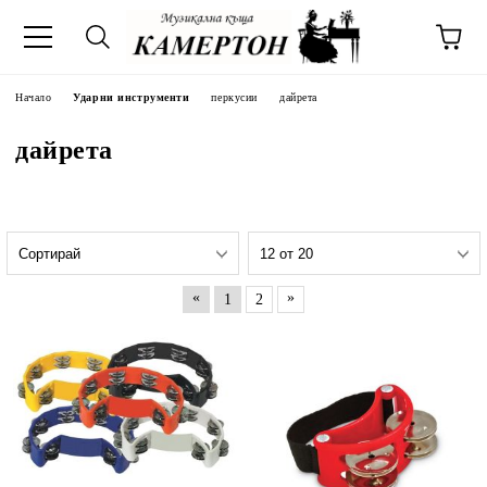
Начало
Ударни инструменти
перкусии
дайрета
дайрета
«
»
1
2