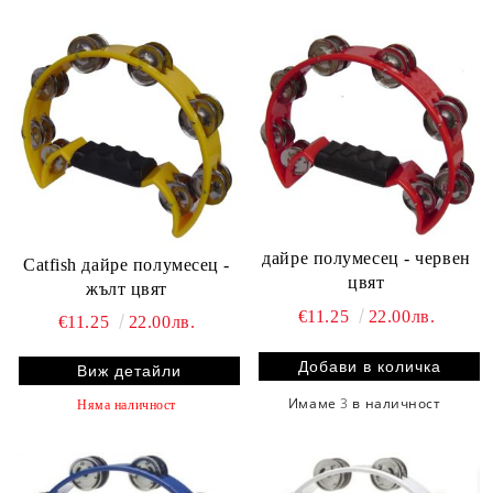
дайре полумесец - червен
Catfish дайре полумесец -
цвят
жълт цвят
€11.25
22.00лв.
€11.25
22.00лв.
Виж детайли
Имаме
3
в наличност
Няма наличност