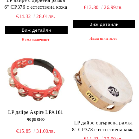
LP дайре с дървена рамка
6" CP376 с естествена кожа
€13.80
26.99лв.
€14.32
28.01лв.
Виж детайли
Виж детайли
Няма наличност
Няма наличност
LP дайре Aspire LPA181
червено
LP дайре с дървена рамка
8" CP378 с естествена кожа
€15.85
31.00лв.
€14.83
29.00лв.