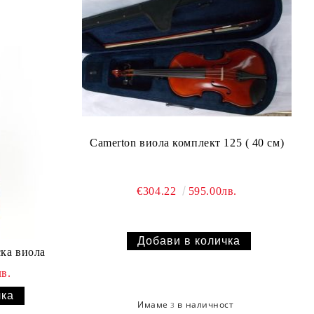
Camerton виола комплект 125 ( 40 см)
€304.22
595.00лв.
ска виола
в.
Имаме
в наличност
3