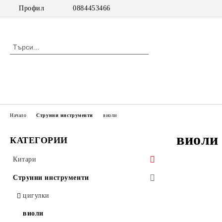
Профил
0884453466
Начало
Струнни инструменти
виоли
виоли
КАТЕГОРИИ
Китари
класически китари
Струнни инструменти
класически китари с pick up
цигулки
акустични китари
виоли