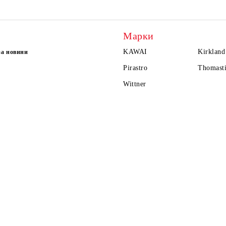
Марки
KAWAI
Kirkland
за новини
Pirastro
Thomasti
Wittner