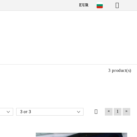
EUR
3 product(s)
«
»
1