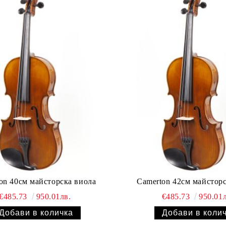
on 40см майсторска виола
Camerton 42см майстор
€485.73
950.01лв.
€485.73
950.01л