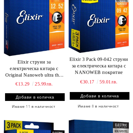
Elixir 3 Pack 09-042 струни
Elixir струни за
за електрическа китара с
електрическа китара с
NANOWEB покритие
Original Nanoweb ultra thin
coating 012-052
€30.17
59.01лв.
€13.29
25.99лв.
Имаме
8
в наличност
Имаме
11
в наличност