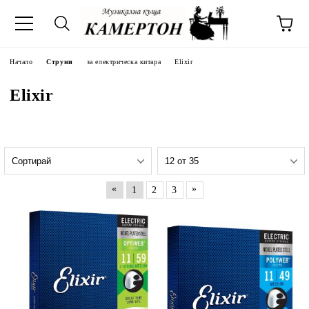
Начало
Струни
за електрическа китара
Elixir
Elixir
«
»
1
2
3