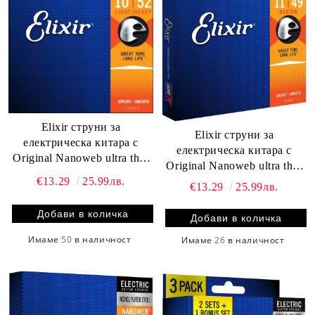
Elixir струни за
Elixir струни за
електрическа китара с
електрическа китара с
Original Nanoweb ultra thin
Original Nanoweb ultra thin
coating 010-052
€13.29
25.99лв.
coating 011-049
€13.29
25.99лв.
Имаме
50
в наличност
Имаме
26
в наличност