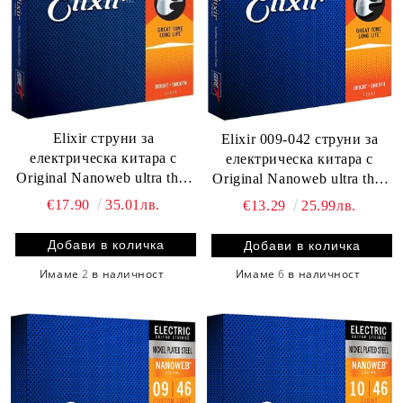
Elixir струни за
Elixir 009-042 струни за
електрическа китара с
електрическа китара с
Original Nanoweb ultra thin
Original Nanoweb ultra thin
coating 011-059
coating 009-042
€17.90
35.01лв.
€13.29
25.99лв.
Имаме
2
в наличност
Имаме
6
в наличност