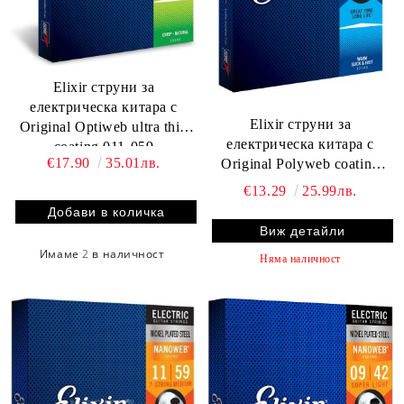
Elixir струни за
електрическа китара с
Elixir струни за
Original Optiweb ultra thin
електрическа китара с
coating 011-059
€17.90
35.01лв.
Original Polyweb coating
011-049
€13.29
25.99лв.
Виж детайли
Имаме
2
в наличност
Няма наличност