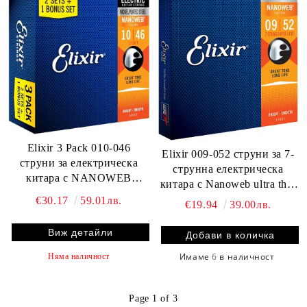
Elixir 3 Pack 010-046
Elixir 009-052 струни за 7-
струни за електрическа
струнна електрическа
китара с NANOWEB
китара с Nanoweb ultra thin
покритие
coating
€30.17
59.01лв.
€19.94
39.00лв.
Виж детайли
Имаме
6
в наличност
Няма наличност
Page 1 of 3