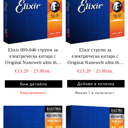
Elixir 009-046 струни за
Elixir струни за
електрическа китара с
електрическа китара с
Original Nanoweb ultra thin
Original Nanoweb ultra thin
coating
coating 010-046
€13.29
25.99лв.
€13.29
25.99лв.
Виж детайли
Имаме
5
в наличност
Няма наличност